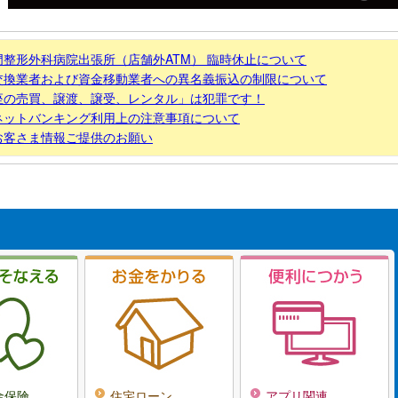
門整形外科病院出張所（店舗外ATM） 臨時休止について
交換業者および資金移動業者への異名義振込の制限について
座の売買、譲渡、譲受、レンタル」は犯罪です！
ネットバンキング利用上の注意事項について
お客さま情報ご提供のお願い
金保険
住宅ローン
アプリ関連