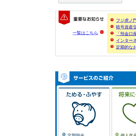
フジ虎ノ
暗号資産
一覧はこちら
「預金口
インター
定期的な
定期預金
個人年