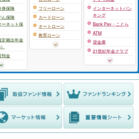
終身保険
フリーローン
インターネットバン
キング
がん保険
カードローン
ターネット保
Bank Pay・ことら
オートローン
ATM
教育ローン
確定拠出年金
貸金庫
o）
21世紀年金クラブ
援預金