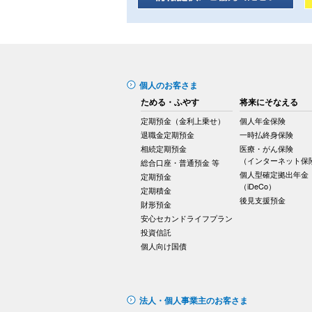
個人のお客さま
ためる・ふやす
将来にそなえる
定期預金（金利上乗せ）
個人年金保険
退職金定期預金
一時払終身保険
相続定期預金
医療・がん保険
（インターネット保
総合口座・普通預金 等
個人型確定拠出年金
定期預金
（iDeCo）
定期積金
後見支援預金
財形預金
安心セカンドライフプラン
投資信託
個人向け国債
法人・個人事業主のお客さま