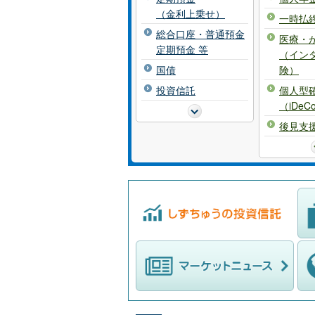
（金利上乗せ）
一時払
総合口座・普通預金
医療・
定期預金 等
（イン
国債
険）
投資信託
個人型
（iDeC
後見支