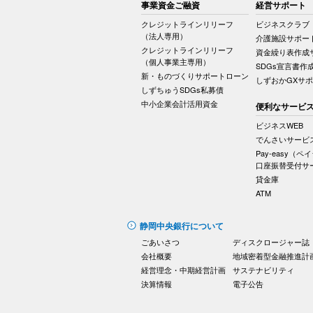
事業資金ご融資
経営サポート
クレジットラインリリーフ
ビジネスクラブ
（法人専用）
介護施設サポー
クレジットラインリリーフ
資金繰り表作成
（個人事業主専用）
SDGs宣言書作
新・ものづくりサポートローン
しずおかGXサ
しずちゅうSDGs私募債
中小企業会計活用資金
便利なサービ
ビジネスWEB
でんさいサービ
Pay-easy（ペ
口座振替受付サ
貸金庫
ATM
静岡中央銀行について
ごあいさつ
ディスクロージャー誌
会社概要
地域密着型金融推進計
経営理念・中期経営計画
サステナビリティ
決算情報
電子公告