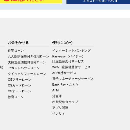
お金をかりる
便利につかう
住宅ローン
インターネットバンキング
八大疾病保障付き住宅ローン
Pay-easy（ペイジー）
口座振替受付サービス
夫婦連生団信付住宅ローン
険）
Web口座振替受付サービス
セカンドハウスローン
API連携サービス
クイックリフォームローン
電子マネーチャージサービス
CSフリーローン
Bank Pay・ことら
CSカードローン
ATM
CSオートローン
貸金庫
教育ローン
21世紀年金クラブ
アプリ関連
ペンリィ