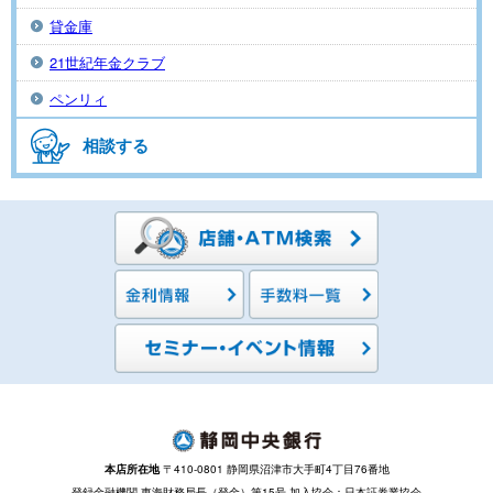
貸金庫
21世紀年金クラブ
ペンリィ
相談する
本店所在地
〒410-0801 静岡県沼津市大手町4丁目76番地
登録金融機関 東海財務局長（登金）第15号 加入協会：日本証券業協会