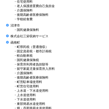
・住宅使用料
・老人保護措置費自己負担金
・介護保険料
・後期高齢者医療保険料
・学校給食費
沼津市
・国民健康保険料
株式会社三栄収納サービス
函南町
・町県民税（普通徴収）
・固定資産税・都市計画税
・軽自動車税
・国民健康保険税
・保育所利用者負担額等
・留守家庭児童保育所入所料
・介護保険料
・後期高齢者医療保険料
・町営駐車場使用料
・町営住宅使用料
・上水道・下水道使用料
・上水道使用料
・下水道使用料
・東部簡易水道使用料
・畑・丹那簡易水道使用料