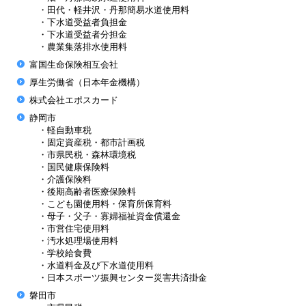
・田代・軽井沢・丹那簡易水道使用料
・下水道受益者負担金
・下水道受益者分担金
・農業集落排水使用料
富国生命保険相互会社
厚生労働省（日本年金機構）
株式会社エポスカード
静岡市
・軽自動車税
・固定資産税・都市計画税
・市県民税・森林環境税
・国民健康保険料
・介護保険料
・後期高齢者医療保険料
・こども園使用料・保育所保育料
・母子・父子・寡婦福祉資金償還金
・市営住宅使用料
・汚水処理場使用料
・学校給食費
・水道料金及び下水道使用料
・日本スポーツ振興センター災害共済掛金
磐田市