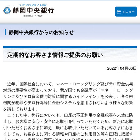
メニュー
静岡中央銀行からのお知らせ
定期的なお客さま情報ご提供のお願い
2022年04月06日
近年、国際社会において、マネー・ローンダリング及びテロ資金供与
対策の重要性が高まっており、我が国でも金融庁が「マネー・ローンダ
リング及びテロ資金供与対策に関するガイドライン」を公表し、各金融
機関が犯罪やテロ行為等に金融システムを悪用されないよう様々な対策
を講じております。
こうした中、弊行においても、口座の不正利用や金融犯罪を未然に防
止し、お客様に安心・安全にお取引を行っていただくため、新たにお取
引いただくお客さまに加え、既にお取引いただいているお客さまにおき
ましても、お客さまに関する情報や口座のご利用目的等を正確に把握す
るとともに、定期的に変更がないかを確認させていただく取組みを順次