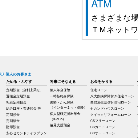
ATM
さまざまな
ＴＭネット
個人のお客さま
ためる・ふやす
将来にそなえる
お金をかりる
定期預金（金利上乗せ）
個人年金保険
住宅ローン
退職金定期預金
一時払終身保険
八大疾病保障付き住宅ローン
相続定期預金
医療・がん保険
夫婦連生団信付住宅ローン
（インターネット保険）
総合口座・普通預金 等
セカンドハウスローン
個人型確定拠出年金
定期預金
クイックリフォームローン
（iDeCo）
定期積金
CSフリーローン
後見支援預金
財形預金
CSカードローン
安心セカンドライフプラン
CSオートローン