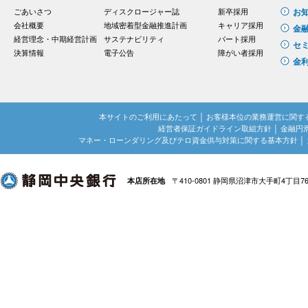
ごあいさつ
ディスクロージャー誌
新卒採用
お
会社概要
地域密着型金融推進計画
キャリア採用
金
経営理念・中期経営計画
サステナビリティ
パート採用
セ
決算情報
電子公告
障がい者採用
金
本サイトのご利用にあたって
│
お客様本位の業務運営に関す
経営者保証ガイドライン取組方針
│
金融円
マネー・ローンダリング及びテロ資金供与対策に関する基本方針
│
〒410-0801 静岡県沼津市大手町4丁目7
本店所在地