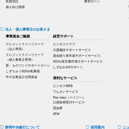
投資信託
教育ローン
個人向け国債
法人・個人事業主のお客さま
事業資金ご融資
経営サポート
クレジットラインリリーフ
ビジネスクラブ
（法人専用）
介護施設サポートサービス
クレジットラインリリーフ
資金繰り表作成サポートサービス
（個人事業主専用）
SDGs宣言書作成サポートサービス
新・ものづくりサポートローン
しずおかGXサポート
しずちゅうSDGs私募債
中小企業会計活用資金
便利なサービス
ビジネスWEB
でんさいサービス
Pay-easy（ペイジ―）
口座振替受付サービス
貸金庫
ATM
静岡中央銀行について
採用案内
ニ