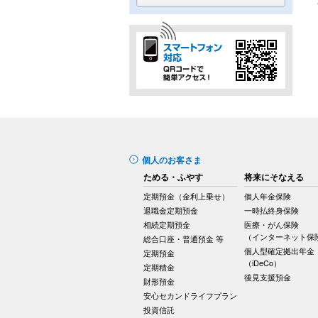
個人のお客さま
ためる・ふやす
将来にそなえる
定期預金（金利上乗せ）
個人年金保険
退職金定期預金
一時払終身保険
相続定期預金
医療・がん保険
（インターネット保
総合口座・普通預金 等
個人型確定拠出年金
定期預金
（iDeCo）
定期積金
後見支援預金
財形預金
安心セカンドライフプラン
投資信託