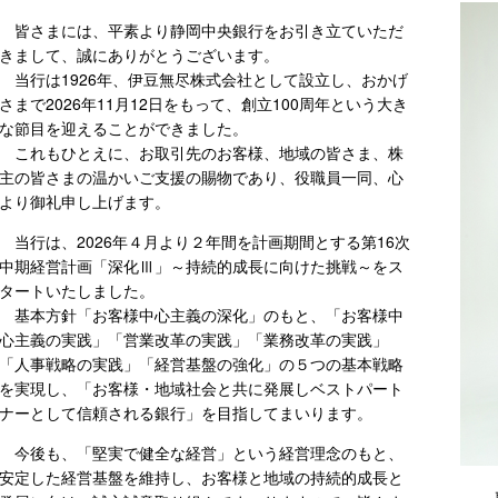
皆さまには、平素より静岡中央銀行をお引き立ていただ
きまして、誠にありがとうございます。
当行は1926年、伊豆無尽株式会社として設立し、おかげ
さまで2026年11月12日をもって、創立100周年という大き
な節目を迎えることができました。
これもひとえに、お取引先のお客様、地域の皆さま、株
主の皆さまの温かいご支援の賜物であり、役職員一同、心
より御礼申し上げます。
当行は、2026年４月より２年間を計画期間とする第16次
中期経営計画「深化Ⅲ」～持続的成長に向けた挑戦～をス
タートいたしました。
基本方針「お客様中心主義の深化」のもと、「お客様中
心主義の実践」「営業改革の実践」「業務改革の実践」
「人事戦略の実践」「経営基盤の強化」の５つの基本戦略
を実現し、「お客様・地域社会と共に発展しベストパート
ナーとして信頼される銀行」を目指してまいります。
今後も、「堅実で健全な経営」という経営理念のもと、
安定した経営基盤を維持し、お客様と地域の持続的成長と