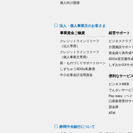
個人向け国債
法人・個人事業主のお客さま
事業資金ご融資
経営サポート
クレジットラインリリーフ
ビジネスクラブ
（法人専用）
介護施設サポー
クレジットラインリリーフ
資金繰り表作成
（個人事業主専用）
SDGs宣言書作
新・ものづくりサポートローン
しずおかGXサ
しずちゅうSDGs私募債
中小企業会計活用資金
便利なサービ
ビジネスWEB
でんさいサービ
Pay-easy（ペ
口座振替受付サ
貸金庫
ATM
静岡中央銀行について