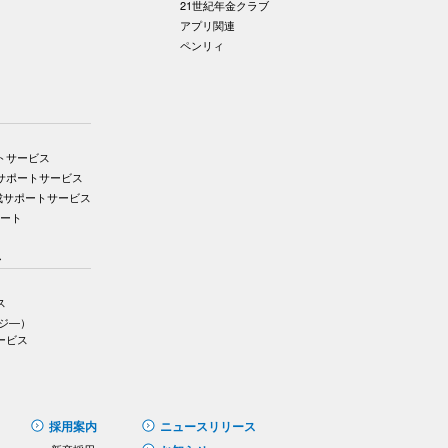
21世紀年金クラブ
アプリ関連
ペンリィ
トサービス
サポートサービス
成サポートサービス
ポート
ス
ス
イジ―）
ービス
採用案内
ニュースリリース