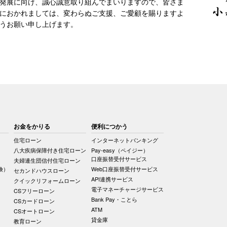
発展に向け、誠心誠意取り組んでまいりますので、皆さま
におかれましては、変わらぬご支援、ご愛顧を賜りますよ
うお願い申し上げます。
お金をかりる
便利につかう
住宅ローン
インターネットバンキング
八大疾病保障付き住宅ローン
Pay-easy（ペイジー）
口座振替受付サービス
夫婦連生団信付住宅ローン
険）
Web口座振替受付サービス
セカンドハウスローン
API連携サービス
クイックリフォームローン
電子マネーチャージサービス
CSフリーローン
Bank Pay・ことら
CSカードローン
ATM
CSオートローン
貸金庫
教育ローン