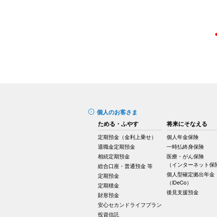
個人のお客さま
ためる・ふやす
将来にそなえる
定期預金（金利上乗せ）
個人年金保険
退職金定期預金
一時払終身保険
相続定期預金
医療・がん保険
（インターネット保
総合口座・普通預金 等
個人型確定拠出年金
定期預金
（iDeCo）
定期積金
後見支援預金
財形預金
安心セカンドライフプラン
投資信託