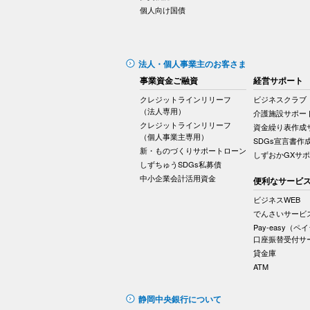
個人向け国債
法人・個人事業主のお客さま
事業資金ご融資
経営サポート
クレジットラインリリーフ
ビジネスクラブ
（法人専用）
介護施設サポー
クレジットラインリリーフ
資金繰り表作成
（個人事業主専用）
SDGs宣言書作
新・ものづくりサポートローン
しずおかGXサ
しずちゅうSDGs私募債
中小企業会計活用資金
便利なサービ
ビジネスWEB
でんさいサービ
Pay-easy（ペ
口座振替受付サ
貸金庫
ATM
静岡中央銀行について