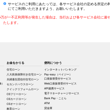
サービスのご利用にあたっては、各サービス会社の定める所定の
にてご利用いただきますよう、お願いいたします。
●万が一不正利用等が発生した場合は、当行および各サービス会社に速
たします。
お金をかりる
便利につかう
住宅ローン
インターネットバンキング
八大疾病保障付き住宅ローン
Pay-easy（ペイジー）
口座振替受付サービス
夫婦連生団信付住宅ローン
険）
Web口座振替受付サービス
セカンドハウスローン
API連携サービス
クイックリフォームローン
電子マネーチャージサービス
CSフリーローン
Bank Pay・ことら
CSカードローン
ATM
CSオートローン
貸金庫
教育ローン