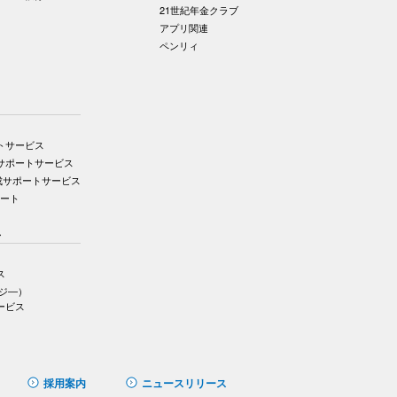
21世紀年金クラブ
アプリ関連
ペンリィ
トサービス
サポートサービス
成サポートサービス
ポート
ス
ス
イジ―）
ービス
採用案内
ニュースリリース