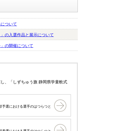
果について
ト」の入選作品と展示について
会」の開催について
し、「しずちゅう旗 静岡県学童軟式
支部予選における選手のはつらつと
支部予選における選手のはつらつと