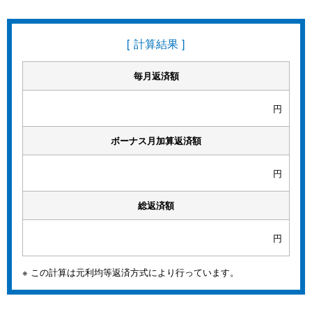
[ 計算結果 ]
毎月返済額
円
ボーナス月加算返済額
円
総返済額
円
※ この計算は元利均等返済方式により行っています。