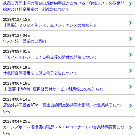
残高１万円未満の預金口座解約手続きにおける「印鑑レス」の取扱開
始および預金規定の一部改定について
2023年12月15日
【重要】２０２４年システムメンテナンスのお知らせ
2023年12月04日
年末年始 営業のご案内
2023年08月01日
「モバイルレジ」による税金等の納付の開始について
2023年06月19日
休眠預金等活用法に係る電子公告について
2023年06月16日
【 重要 】Web口座振替受付サービス利用停止のお知らせ
2023年06月14日
店舗外共同設置ATM「富士山静岡空港共同出張所」の営業終了につ
いて
2023年04月25日
カインズホーム沼津店出張所（ＡＴＭコーナー）の営業時間変更につ
いて