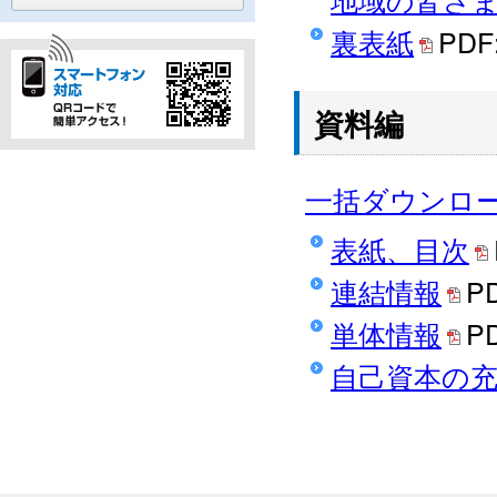
裏表紙
PDF
資料編
一括ダウンロ
表紙、目次
連結情報
P
単体情報
P
自己資本の