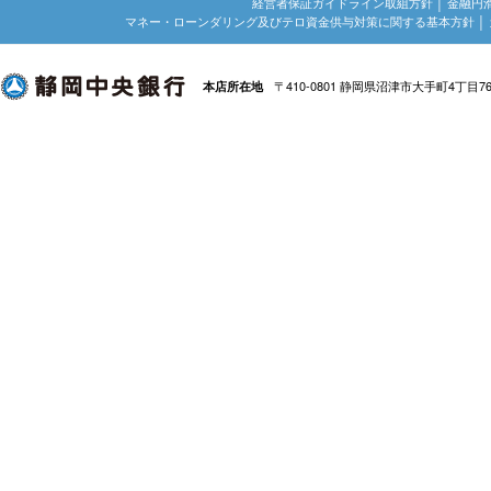
経営者保証ガイドライン取組方針
│
金融円
マネー・ローンダリング及びテロ資金供与対策に関する基本方針
│
〒410-0801 静岡県沼津市大手町4丁目7
本店所在地