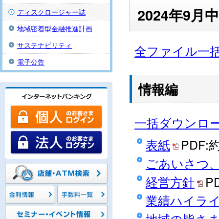
2024年9
ディスクロージャー誌
地域密着型金融推進計画
サステナビリティ
全ファイル一
電子公告
情報編
一括ダウンロ
表紙
PDF:
ごあいさつ
経営方針
P
業績ハイラ
地域の皆さ