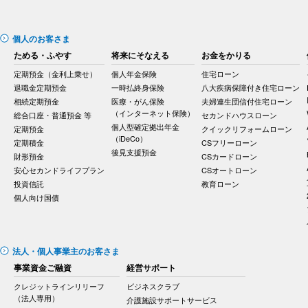
個人のお客さま
ためる・ふやす
将来にそなえる
お金をかりる
定期預金（金利上乗せ）
個人年金保険
住宅ローン
退職金定期預金
一時払終身保険
八大疾病保障付き住宅ローン
相続定期預金
医療・がん保険
夫婦連生団信付住宅ローン
（インターネット保険）
総合口座・普通預金 等
セカンドハウスローン
個人型確定拠出年金
定期預金
クイックリフォームローン
（iDeCo）
定期積金
CSフリーローン
後見支援預金
財形預金
CSカードローン
安心セカンドライフプラン
CSオートローン
投資信託
教育ローン
個人向け国債
法人・個人事業主のお客さま
事業資金ご融資
経営サポート
クレジットラインリリーフ
ビジネスクラブ
（法人専用）
介護施設サポートサービス