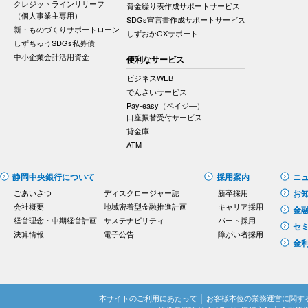
クレジットラインリリーフ
資金繰り表作成サポートサービス
（個人事業主専用）
SDGs宣言書作成サポートサービス
新・ものづくりサポートローン
しずおかGXサポート
しずちゅうSDGs私募債
中小企業会計活用資金
便利なサービス
ビジネスWEB
でんさいサービス
Pay-easy（ペイジ―）
口座振替受付サービス
貸金庫
ATM
静岡中央銀行について
採用案内
ニ
ごあいさつ
ディスクロージャー誌
新卒採用
お
会社概要
地域密着型金融推進計画
キャリア採用
金
経営理念・中期経営計画
サステナビリティ
パート採用
セ
決算情報
電子公告
障がい者採用
金
本サイトのご利用にあたって
│
お客様本位の業務運営に関す