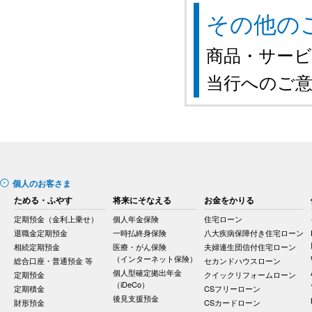
その他の
商品・サー
当行へのご
個人のお客さま
ためる・ふやす
将来にそなえる
お金をかりる
定期預金（金利上乗せ）
個人年金保険
住宅ローン
退職金定期預金
一時払終身保険
八大疾病保障付き住宅ローン
相続定期預金
医療・がん保険
夫婦連生団信付住宅ローン
（インターネット保険）
総合口座・普通預金 等
セカンドハウスローン
個人型確定拠出年金
定期預金
クイックリフォームローン
（iDeCo）
定期積金
CSフリーローン
後見支援預金
財形預金
CSカードローン