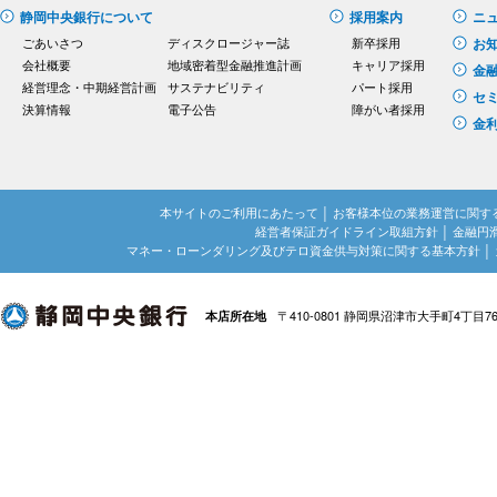
静岡中央銀行について
採用案内
ニ
ごあいさつ
ディスクロージャー誌
新卒採用
お
会社概要
地域密着型金融推進計画
キャリア採用
金
経営理念・中期経営計画
サステナビリティ
パート採用
セ
決算情報
電子公告
障がい者採用
金
本サイトのご利用にあたって
│
お客様本位の業務運営に関す
経営者保証ガイドライン取組方針
│
金融円
マネー・ローンダリング及びテロ資金供与対策に関する基本方針
│
〒410-0801 静岡県沼津市大手町4丁目7
本店所在地