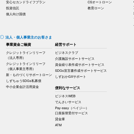
安心セカンドライフプラン
CSオートローン
投資信託
教育ローン
個人向け国債
法人・個人事業主のお客さま
事業資金ご融資
経営サポート
クレジットラインリリーフ
ビジネスクラブ
（法人専用）
介護施設サポートサービス
クレジットラインリリーフ
資金繰り表作成サポートサービス
（個人事業主専用）
SDGs宣言書作成サポートサービス
新・ものづくりサポートローン
しずおかGXサポート
しずちゅうSDGs私募債
中小企業会計活用資金
便利なサービス
ビジネスWEB
でんさいサービス
Pay-easy（ペイジ―）
口座振替受付サービス
貸金庫
ATM