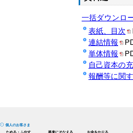
一括ダウンロ
表紙、目次
連結情報
PD
単体情報
PD
自己資本の
報酬等に関
個人のお客さま
ためる・ふやす
将来にそなえる
お金をかりる