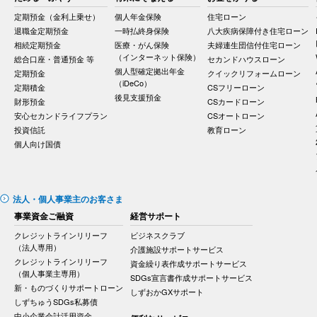
定期預金（金利上乗せ）
個人年金保険
住宅ローン
退職金定期預金
一時払終身保険
八大疾病保障付き住宅ローン
相続定期預金
医療・がん保険
夫婦連生団信付住宅ローン
（インターネット保険）
総合口座・普通預金 等
セカンドハウスローン
個人型確定拠出年金
定期預金
クイックリフォームローン
（iDeCo）
定期積金
CSフリーローン
後見支援預金
財形預金
CSカードローン
安心セカンドライフプラン
CSオートローン
投資信託
教育ローン
個人向け国債
法人・個人事業主のお客さま
事業資金ご融資
経営サポート
クレジットラインリリーフ
ビジネスクラブ
（法人専用）
介護施設サポートサービス
クレジットラインリリーフ
資金繰り表作成サポートサービス
（個人事業主専用）
SDGs宣言書作成サポートサービス
新・ものづくりサポートローン
しずおかGXサポート
しずちゅうSDGs私募債
中小企業会計活用資金