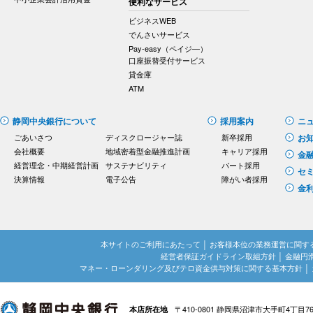
便利なサービス
ビジネスWEB
でんさいサービス
Pay-easy（ペイジ―）
口座振替受付サービス
貸金庫
ATM
静岡中央銀行について
採用案内
ニ
ごあいさつ
ディスクロージャー誌
新卒採用
お
会社概要
地域密着型金融推進計画
キャリア採用
金
経営理念・中期経営計画
サステナビリティ
パート採用
セ
決算情報
電子公告
障がい者採用
金
本サイトのご利用にあたって
│
お客様本位の業務運営に関す
経営者保証ガイドライン取組方針
│
金融円
マネー・ローンダリング及びテロ資金供与対策に関する基本方針
│
〒410-0801 静岡県沼津市大手町4丁目7
本店所在地