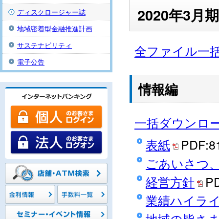
2020年3
ディスクロージャー誌
地域密着型金融推進計画
サステナビリティ
全ファイル一
電子公告
情報編
一括ダウンロ
表紙
PDF:8
ごあいさつ
経営方針
PD
業績ハイラ
地域の皆さ