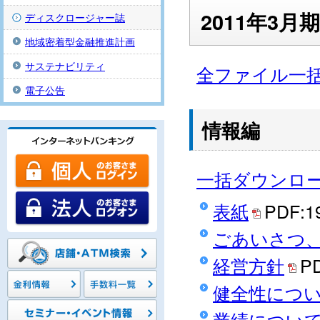
2011年3
ディスクロージャー誌
地域密着型金融推進計画
サステナビリティ
全ファイル一
電子公告
情報編
一括ダウンロ
表紙
PDF:1
ごあいさつ
経営方針
P
健全性につ
業績につい