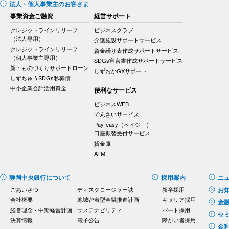
法人・個人事業主のお客さま
事業資金ご融資
経営サポート
クレジットラインリリーフ
ビジネスクラブ
（法人専用）
介護施設サポートサービス
クレジットラインリリーフ
資金繰り表作成サポートサービス
（個人事業主専用）
SDGs宣言書作成サポートサービス
新・ものづくりサポートローン
しずおかGXサポート
しずちゅうSDGs私募債
中小企業会計活用資金
便利なサービス
ビジネスWEB
でんさいサービス
Pay-easy（ペイジ―）
口座振替受付サービス
貸金庫
ATM
静岡中央銀行について
採用案内
ニ
ごあいさつ
ディスクロージャー誌
新卒採用
お
会社概要
地域密着型金融推進計画
キャリア採用
金
経営理念・中期経営計画
サステナビリティ
パート採用
セ
決算情報
電子公告
障がい者採用
金