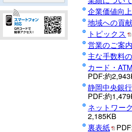
企業価値向
地域への貢
トピックス
営業のご案
主な手数料の
カード・AT
PDF:約2,943
静岡中央銀
PDF:約1,479
ネットワーク
2,185KB
裏表紙
PDF