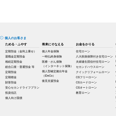
個人のお客さま
ためる・ふやす
将来にそなえる
お金をかりる
定期預金（金利上乗せ）
個人年金保険
住宅ローン
退職金定期預金
一時払終身保険
八大疾病保障付き住宅ローン
相続定期預金
医療・がん保険
夫婦連生団信付住宅ローン
（インターネット保険）
総合口座・普通預金 等
セカンドハウスローン
個人型確定拠出年金
定期預金
クイックリフォームローン
（iDeCo）
定期積金
CSフリーローン
後見支援預金
財形預金
CSカードローン
安心セカンドライフプラン
CSオートローン
投資信託
教育ローン
個人向け国債