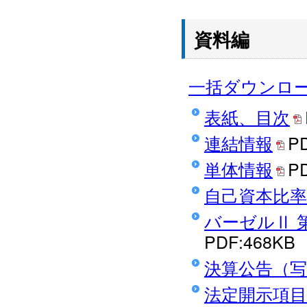
資料編
一括ダウンロ
表紙、目次
連結情報
P
単体情報
P
自己資本比率
バーゼルⅡ 
PDF:468KB
決算公告（写
法定開示項目