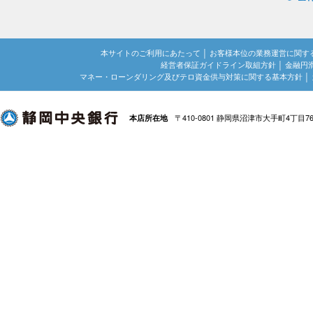
本サイトのご利用にあたって
│
お客様本位の業務運営に関す
経営者保証ガイドライン取組方針
│
金融円
マネー・ローンダリング及びテロ資金供与対策に関する基本方針
│
〒410-0801 静岡県沼津市大手町4丁目7
本店所在地