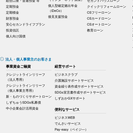
総合口座・普通預金 等
セカンドハウスローン
個人型確定拠出年金
定期預金
クイックリフォームローン
（iDeCo）
定期積金
CSフリーローン
後見支援預金
財形預金
CSカードローン
安心セカンドライフプラン
CSオートローン
投資信託
教育ローン
個人向け国債
法人・個人事業主のお客さま
事業資金ご融資
経営サポート
クレジットラインリリーフ
ビジネスクラブ
（法人専用）
介護施設サポートサービス
クレジットラインリリーフ
資金繰り表作成サポートサービス
（個人事業主専用）
SDGs宣言書作成サポートサービス
新・ものづくりサポートローン
しずおかGXサポート
しずちゅうSDGs私募債
中小企業会計活用資金
便利なサービス
ビジネスWEB
でんさいサービス
Pay-easy（ペイジ―）