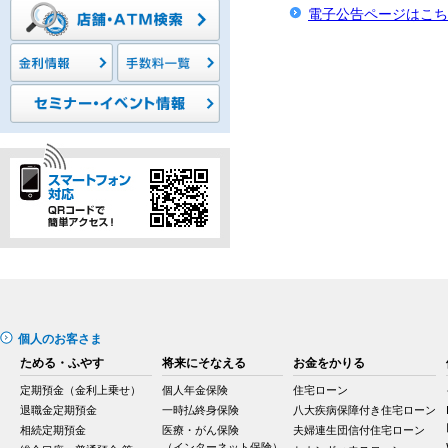
電子公告ページはこち
個人のお客さま
ためる・ふやす
将来にそなえる
お金をかりる
定期預金（金利上乗せ）
個人年金保険
住宅ローン
退職金定期預金
一時払終身保険
八大疾病保障付き住宅ローン
相続定期預金
医療・がん保険
夫婦連生団信付住宅ローン
（インターネット保険）