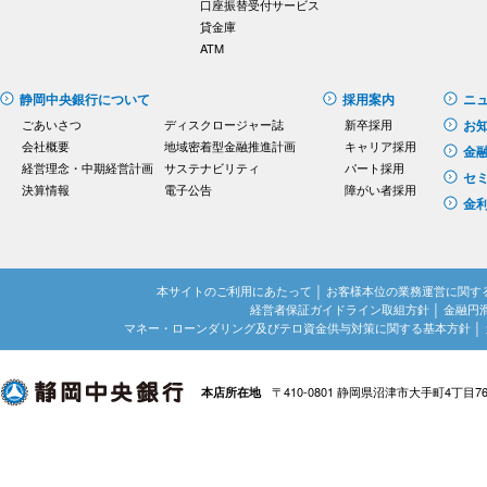
口座振替受付サービス
貸金庫
ATM
静岡中央銀行について
採用案内
ニ
ごあいさつ
ディスクロージャー誌
新卒採用
お
会社概要
地域密着型金融推進計画
キャリア採用
金
経営理念・中期経営計画
サステナビリティ
パート採用
セ
決算情報
電子公告
障がい者採用
金
本サイトのご利用にあたって
│
お客様本位の業務運営に関す
経営者保証ガイドライン取組方針
│
金融円
マネー・ローンダリング及びテロ資金供与対策に関する基本方針
│
〒410-0801 静岡県沼津市大手町4丁目7
本店所在地