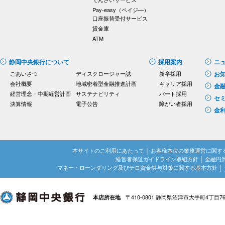
Pay-easy（ペイジ―）
口座振替受付サービス
貸金庫
ATM
静岡中央銀行について
採用案内
ニ
ごあいさつ
ディスクロージャー誌
新卒採用
お
会社概要
地域密着型金融推進計画
キャリア採用
金
経営理念・中期経営計画
サステナビリティ
パート採用
セ
決算情報
電子公告
障がい者採用
金
本サイトのご利用にあたって
│
お客様本位の業務運営に関す
経営者保証ガイドライン取組方針
│
金融円
マネー・ローンダリング及びテロ資金供与対策に関する基本方針
│
〒410-0801 静岡県沼津市大手町4丁目7
本店所在地