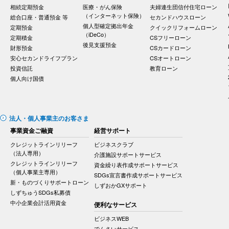
相続定期預金
医療・がん保険
夫婦連生団信付住宅ローン
（インターネット保険）
総合口座・普通預金 等
セカンドハウスローン
個人型確定拠出年金
定期預金
クイックリフォームローン
（iDeCo）
定期積金
CSフリーローン
後見支援預金
財形預金
CSカードローン
安心セカンドライフプラン
CSオートローン
投資信託
教育ローン
個人向け国債
法人・個人事業主のお客さま
事業資金ご融資
経営サポート
クレジットラインリリーフ
ビジネスクラブ
（法人専用）
介護施設サポートサービス
クレジットラインリリーフ
資金繰り表作成サポートサービス
（個人事業主専用）
SDGs宣言書作成サポートサービス
新・ものづくりサポートローン
しずおかGXサポート
しずちゅうSDGs私募債
中小企業会計活用資金
便利なサービス
ビジネスWEB
でんさいサービス