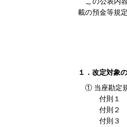
この公表内容に
載の預金等規
１．改定対象
① 当座勘定
付則１ 約
付則２ 為
付則３ 小