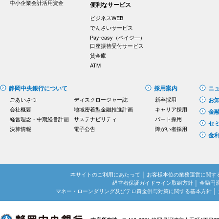
中小企業会計活用資金
便利なサービス
ビジネスWEB
でんさいサービス
Pay-easy（ペイジ―）
口座振替受付サービス
貸金庫
ATM
静岡中央銀行について
採用案内
ニ
ごあいさつ
ディスクロージャー誌
新卒採用
お
会社概要
地域密着型金融推進計画
キャリア採用
金
経営理念・中期経営計画
サステナビリティ
パート採用
セ
決算情報
電子公告
障がい者採用
金
本サイトのご利用にあたって
│
お客様本位の業務運営に関す
経営者保証ガイドライン取組方針
│
金融円
マネー・ローンダリング及びテロ資金供与対策に関する基本方針
│