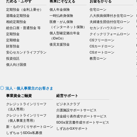
ためる・ふやす
将来にそなえる
お金をかりる
定期預金（金利上乗せ）
個人年金保険
住宅ローン
退職金定期預金
一時払終身保険
八大疾病保障付き住宅ローン
相続定期預金
医療・がん保険
夫婦連生団信付住宅ローン
（インターネット保険）
総合口座・普通預金 等
セカンドハウスローン
個人型確定拠出年金
定期預金
クイックリフォームローン
（iDeCo）
定期積金
CSフリーローン
後見支援預金
財形預金
CSカードローン
安心セカンドライフプラン
CSオートローン
投資信託
教育ローン
個人向け国債
法人・個人事業主のお客さま
事業資金ご融資
経営サポート
クレジットラインリリーフ
ビジネスクラブ
（法人専用）
介護施設サポートサービス
クレジットラインリリーフ
資金繰り表作成サポートサービス
（個人事業主専用）
SDGs宣言書作成サポートサービス
新・ものづくりサポートローン
しずおかGXサポート
しずちゅうSDGs私募債