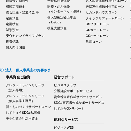
退職金定期預金
一時払終身保険
八大疾病保障付き住宅ローン
相続定期預金
医療・がん保険
夫婦連生団信付住宅ローン
（インターネット保険）
総合口座・普通預金 等
セカンドハウスローン
個人型確定拠出年金
定期預金
クイックリフォームローン
（iDeCo）
定期積金
CSフリーローン
後見支援預金
財形預金
CSカードローン
安心セカンドライフプラン
CSオートローン
投資信託
教育ローン
個人向け国債
法人・個人事業主のお客さま
事業資金ご融資
経営サポート
クレジットラインリリーフ
ビジネスクラブ
（法人専用）
介護施設サポートサービス
クレジットラインリリーフ
資金繰り表作成サポートサービス
（個人事業主専用）
SDGs宣言書作成サポートサービス
新・ものづくりサポートローン
しずおかGXサポート
しずちゅうSDGs私募債
中小企業会計活用資金
便利なサービス
ビジネスWEB