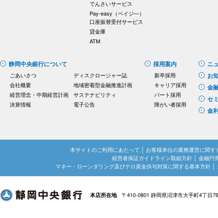
でんさいサービス
Pay-easy（ペイジ―）
口座振替受付サービス
貸金庫
ATM
静岡中央銀行について
採用案内
ニ
ごあいさつ
ディスクロージャー誌
新卒採用
お
会社概要
地域密着型金融推進計画
キャリア採用
金
経営理念・中期経営計画
サステナビリティ
パート採用
セ
決算情報
電子公告
障がい者採用
金
本サイトのご利用にあたって
│
お客様本位の業務運営に関す
経営者保証ガイドライン取組方針
│
金融円
マネー・ローンダリング及びテロ資金供与対策に関する基本方針
│
〒410-0801 静岡県沼津市大手町4丁目7
本店所在地