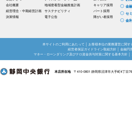
会社概要
地域密着型金融推進計画
キャリア採用
金
経営理念・中期経営計画
サステナビリティ
パート採用
セ
決算情報
電子公告
障がい者採用
金
本サイトのご利用にあたって
│
お客様本位の業務運営に関す
経営者保証ガイドライン取組方針
│
金融円
マネー・ローンダリング及びテロ資金供与対策に関する基本方針
│
〒410-0801 静岡県沼津市大手町4丁目7
本店所在地