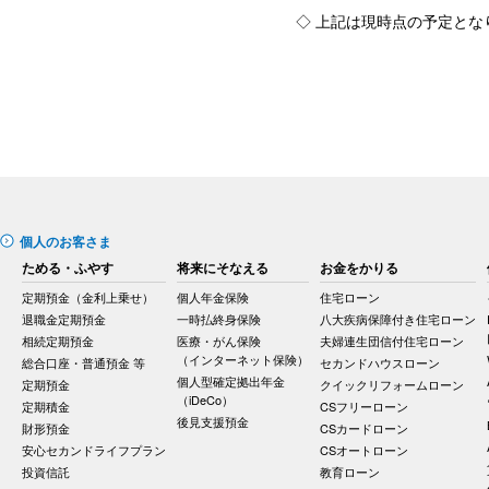
◇ 上記は現時点の予定と
個人のお客さま
ためる・ふやす
将来にそなえる
お金をかりる
定期預金（金利上乗せ）
個人年金保険
住宅ローン
退職金定期預金
一時払終身保険
八大疾病保障付き住宅ローン
相続定期預金
医療・がん保険
夫婦連生団信付住宅ローン
（インターネット保険）
総合口座・普通預金 等
セカンドハウスローン
個人型確定拠出年金
定期預金
クイックリフォームローン
（iDeCo）
定期積金
CSフリーローン
後見支援預金
財形預金
CSカードローン
安心セカンドライフプラン
CSオートローン
投資信託
教育ローン