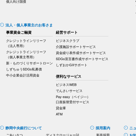
個人向け国債
法人・個人事業主のお客さま
事業資金ご融資
経営サポート
クレジットラインリリーフ
ビジネスクラブ
（法人専用）
介護施設サポートサービス
クレジットラインリリーフ
資金繰り表作成サポートサービス
（個人事業主専用）
SDGs宣言書作成サポートサービス
新・ものづくりサポートローン
しずおかGXサポート
しずちゅうSDGs私募債
中小企業会計活用資金
便利なサービス
ビジネスWEB
でんさいサービス
Pay-easy（ペイジ―）
口座振替受付サービス
貸金庫
ATM
静岡中央銀行について
採用案内
ニ
ごあいさつ
ディスクロージャー誌
新卒採用
お