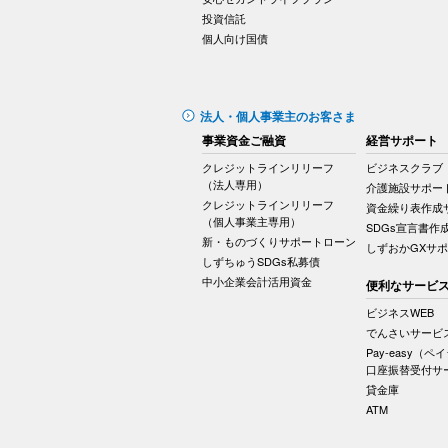
投資信託
個人向け国債
法人・個人事業主のお客さま
事業資金ご融資
経営サポート
クレジットラインリリーフ
ビジネスクラブ
（法人専用）
介護施設サポー
クレジットラインリリーフ
資金繰り表作成
（個人事業主専用）
SDGs宣言書作
新・ものづくりサポートローン
しずおかGXサ
しずちゅうSDGs私募債
中小企業会計活用資金
便利なサービ
ビジネスWEB
でんさいサービ
Pay-easy（ペ
口座振替受付サ
貸金庫
ATM