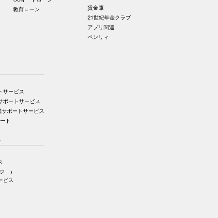
貸金庫
教育ローン
21世紀年金クラブ
アプリ関連
ペンリィ
トサービス
サポートサービス
成サポートサービス
ポート
ス
ス
イジ―）
ービス