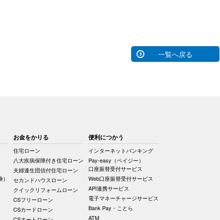
一覧へ戻る
お金をかりる
便利につかう
住宅ローン
インターネットバンキング
八大疾病保障付き住宅ローン
Pay-easy（ペイジー）
口座振替受付サービス
夫婦連生団信付住宅ローン
険）
Web口座振替受付サービス
セカンドハウスローン
API連携サービス
クイックリフォームローン
電子マネーチャージサービス
CSフリーローン
Bank Pay・ことら
CSカードローン
ATM
CSオートローン