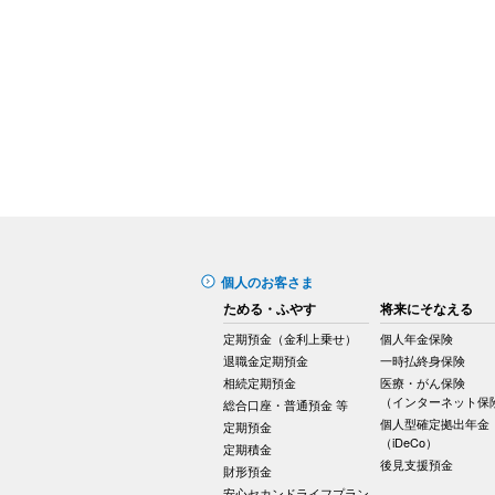
個人のお客さま
ためる・ふやす
将来にそなえる
定期預金（金利上乗せ）
個人年金保険
退職金定期預金
一時払終身保険
相続定期預金
医療・がん保険
（インターネット保
総合口座・普通預金 等
個人型確定拠出年金
定期預金
（iDeCo）
定期積金
後見支援預金
財形預金
安心セカンドライフプラン