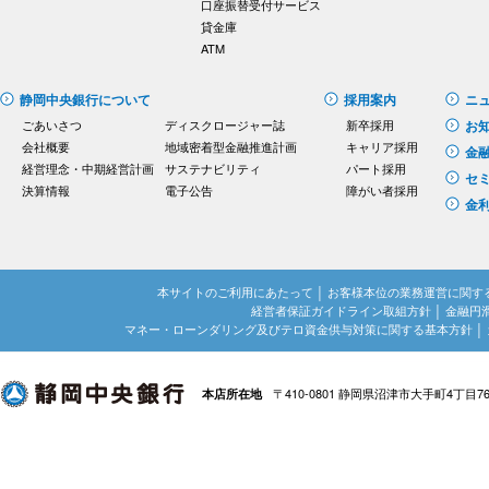
口座振替受付サービス
貸金庫
ATM
静岡中央銀行について
採用案内
ニ
ごあいさつ
ディスクロージャー誌
新卒採用
お
会社概要
地域密着型金融推進計画
キャリア採用
金
経営理念・中期経営計画
サステナビリティ
パート採用
セ
決算情報
電子公告
障がい者採用
金
本サイトのご利用にあたって
│
お客様本位の業務運営に関す
経営者保証ガイドライン取組方針
│
金融円
マネー・ローンダリング及びテロ資金供与対策に関する基本方針
│
〒410-0801 静岡県沼津市大手町4丁目7
本店所在地