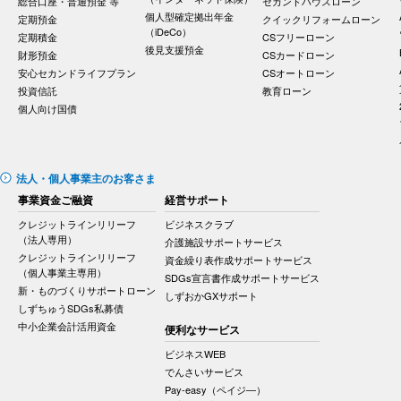
総合口座・普通預金 等
セカンドハウスローン
個人型確定拠出年金
定期預金
クイックリフォームローン
（iDeCo）
定期積金
CSフリーローン
後見支援預金
財形預金
CSカードローン
安心セカンドライフプラン
CSオートローン
投資信託
教育ローン
個人向け国債
法人・個人事業主のお客さま
事業資金ご融資
経営サポート
クレジットラインリリーフ
ビジネスクラブ
（法人専用）
介護施設サポートサービス
クレジットラインリリーフ
資金繰り表作成サポートサービス
（個人事業主専用）
SDGs宣言書作成サポートサービス
新・ものづくりサポートローン
しずおかGXサポート
しずちゅうSDGs私募債
中小企業会計活用資金
便利なサービス
ビジネスWEB
でんさいサービス
Pay-easy（ペイジ―）