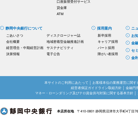
口座振替受付サービス
貸金庫
ATM
静岡中央銀行について
採用案内
ニ
ごあいさつ
ディスクロージャー誌
新卒採用
お
会社概要
地域密着型金融推進計画
キャリア採用
金
経営理念・中期経営計画
サステナビリティ
パート採用
セ
決算情報
電子公告
障がい者採用
金
本サイトのご利用にあたって
│
お客様本位の業務運営に関す
経営者保証ガイドライン取組方針
│
金融円
マネー・ローンダリング及びテロ資金供与対策に関する基本方針
│
〒410-0801 静岡県沼津市大手町4丁目7
本店所在地