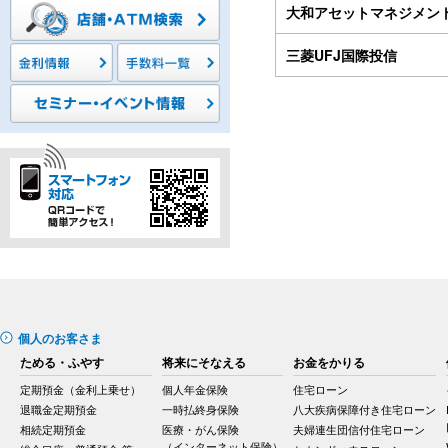
大和アセットマネジメン
三菱UFJ国際投信
個人のお客さま
ためる・ふやす
将来にそなえる
お金をかりる
定期預金（金利上乗せ）
個人年金保険
住宅ローン
退職金定期預金
一時払終身保険
八大疾病保障付き住宅ローン
相続定期預金
医療・がん保険
夫婦連生団信付住宅ローン
（インターネット保険）