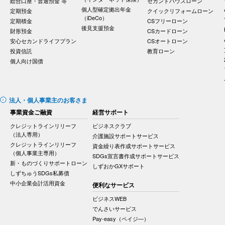
総合口座・普通預金 等
セカンドハウスローン
個人型確定拠出年金
定期預金
クイックリフォームローン
（iDeCo）
定期積金
CSフリーローン
後見支援預金
財形預金
CSカードローン
安心セカンドライフプラン
CSオートローン
投資信託
教育ローン
個人向け国債
法人・個人事業主のお客さま
事業資金ご融資
経営サポート
クレジットラインリリーフ
ビジネスクラブ
（法人専用）
介護施設サポートサービス
クレジットラインリリーフ
資金繰り表作成サポートサービス
（個人事業主専用）
SDGs宣言書作成サポートサービス
新・ものづくりサポートローン
しずおかGXサポート
しずちゅうSDGs私募債
中小企業会計活用資金
便利なサービス
ビジネスWEB
でんさいサービス
Pay-easy（ペイジ―）