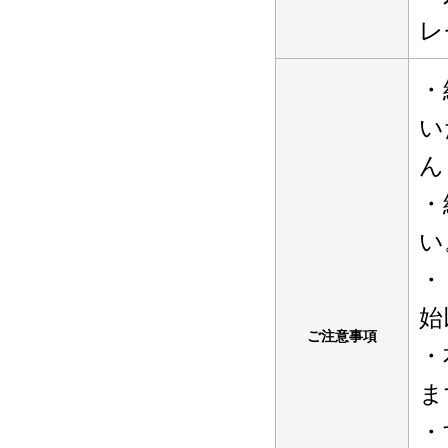
レ
・
い
ん
・
い
・
始
ご注意事項
・
ま
・