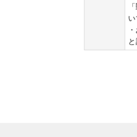
「
い
・
と