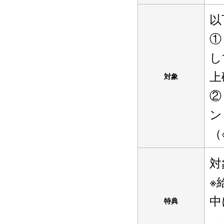
以
①
し
上
対象
②
ン
（
対
※
中
特典
入