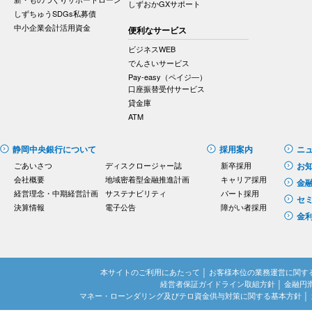
しずおかGXサポート
しずちゅうSDGs私募債
中小企業会計活用資金
便利なサービス
ビジネスWEB
でんさいサービス
Pay-easy（ペイジ―）
口座振替受付サービス
貸金庫
ATM
静岡中央銀行について
採用案内
ニ
ごあいさつ
ディスクロージャー誌
新卒採用
お
会社概要
地域密着型金融推進計画
キャリア採用
金
経営理念・中期経営計画
サステナビリティ
パート採用
セ
決算情報
電子公告
障がい者採用
金
本サイトのご利用にあたって
│
お客様本位の業務運営に関す
経営者保証ガイドライン取組方針
│
金融円
マネー・ローンダリング及びテロ資金供与対策に関する基本方針
│