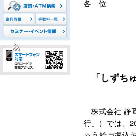
各 位
「しずち
株式会社 静
行」）では、2
ゅう給与振込