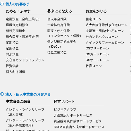
個人のお客さま
ためる・ふやす
将来にそなえる
お金をかりる
定期預金（金利上乗せ）
個人年金保険
住宅ローン
退職金定期預金
一時払終身保険
八大疾病保障付き住宅ローン
相続定期預金
医療・がん保険
夫婦連生団信付住宅ローン
（インターネット保険）
総合口座・普通預金 等
セカンドハウスローン
個人型確定拠出年金
定期預金
クイックリフォームローン
（iDeCo）
定期積金
CSフリーローン
後見支援預金
財形預金
CSカードローン
安心セカンドライフプラン
CSオートローン
投資信託
教育ローン
個人向け国債
法人・個人事業主のお客さま
事業資金ご融資
経営サポート
クレジットラインリリーフ
ビジネスクラブ
（法人専用）
介護施設サポートサービス
クレジットラインリリーフ
資金繰り表作成サポートサービス
（個人事業主専用）
SDGs宣言書作成サポートサービス
新・ものづくりサポートローン