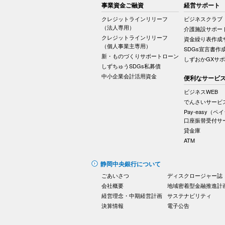
事業資金ご融資
経営サポート
クレジットラインリリーフ
ビジネスクラブ
（法人専用）
介護施設サポー
クレジットラインリリーフ
資金繰り表作成
（個人事業主専用）
SDGs宣言書作
新・ものづくりサポートローン
しずおかGXサ
しずちゅうSDGs私募債
中小企業会計活用資金
便利なサービ
ビジネスWEB
でんさいサービ
Pay-easy（ペ
口座振替受付サ
貸金庫
ATM
静岡中央銀行について
ごあいさつ
ディスクロージャー誌
会社概要
地域密着型金融推進計
経営理念・中期経営計画
サステナビリティ
決算情報
電子公告