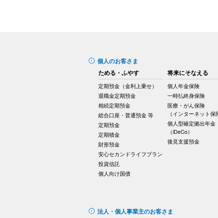
個人のお客さま
ためる・ふやす
将来にそなえる
定期預金（金利上乗せ）
個人年金保険
退職金定期預金
一時払終身保険
相続定期預金
医療・がん保険
（インターネット保
総合口座・普通預金 等
個人型確定拠出年金
定期預金
（iDeCo）
定期積金
後見支援預金
財形預金
安心セカンドライフプラン
投資信託
個人向け国債
法人・個人事業主のお客さま