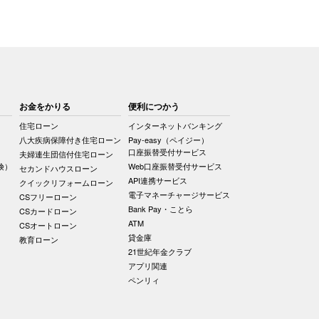
お金をかりる
便利につかう
住宅ローン
インターネットバンキング
八大疾病保障付き住宅ローン
Pay-easy（ペイジー）
口座振替受付サービス
夫婦連生団信付住宅ローン
険）
Web口座振替受付サービス
セカンドハウスローン
API連携サービス
クイックリフォームローン
電子マネーチャージサービス
CSフリーローン
Bank Pay・ことら
CSカードローン
ATM
CSオートローン
貸金庫
教育ローン
21世紀年金クラブ
アプリ関連
ペンリィ