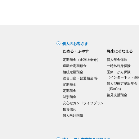
個人のお客さま
ためる・ふやす
将来にそなえる
定期預金（金利上乗せ）
個人年金保険
退職金定期預金
一時払終身保険
相続定期預金
医療・がん保険
（インターネット保
総合口座・普通預金 等
個人型確定拠出年金
定期預金
（iDeCo）
定期積金
後見支援預金
財形預金
安心セカンドライフプラン
投資信託
個人向け国債