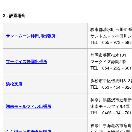
2．設置場所
駿東郡清水町玉川61番
サントムーン柿田川出張所
サントム－ン柿田川シ
TEL 055－973－588
静岡市葵区柚木191
マークイズ静岡出張所
マークイズ静岡2階
TEL 054－262－661
浜松市中区伝馬町313
浜松支店
TEL 053－454－620
神奈川県藤沢市辻堂新
湘南モ－ルフィル出張所
湘南モ－ルフィル1階
TEL 0466－34－701
神奈川県海老名市扇町
ららぽーと海老名出張所
ららぽーと海老名1階