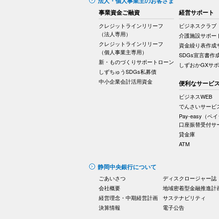
法人・個人事業主のお客さま
事業資金ご融資
経営サポート
クレジットラインリリーフ
ビジネスクラブ
（法人専用）
介護施設サポー
クレジットラインリリーフ
資金繰り表作成
（個人事業主専用）
SDGs宣言書作
新・ものづくりサポートローン
しずおかGXサ
しずちゅうSDGs私募債
中小企業会計活用資金
便利なサービ
ビジネスWEB
でんさいサービ
Pay-easy（ペ
口座振替受付サ
貸金庫
ATM
静岡中央銀行について
ごあいさつ
ディスクロージャー誌
会社概要
地域密着型金融推進計
経営理念・中期経営計画
サステナビリティ
決算情報
電子公告