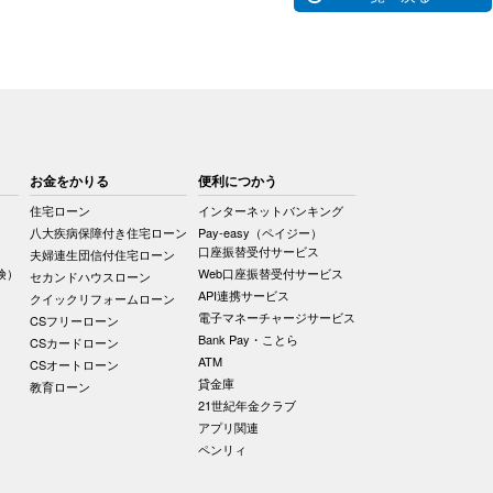
お金をかりる
便利につかう
住宅ローン
インターネットバンキング
八大疾病保障付き住宅ローン
Pay-easy（ペイジー）
口座振替受付サービス
夫婦連生団信付住宅ローン
険）
Web口座振替受付サービス
セカンドハウスローン
API連携サービス
クイックリフォームローン
電子マネーチャージサービス
CSフリーローン
Bank Pay・ことら
CSカードローン
ATM
CSオートローン
貸金庫
教育ローン
21世紀年金クラブ
アプリ関連
ペンリィ