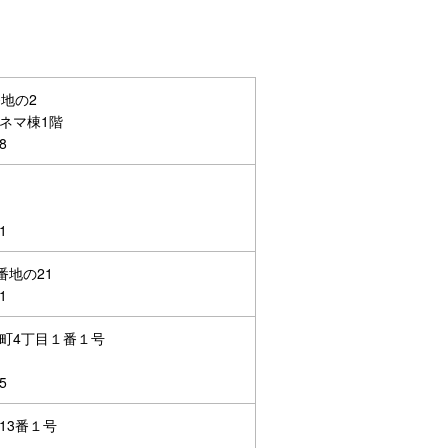
地の2
ネマ棟1階
8
1
番地の21
1
町4丁目１番１号
5
13番１号