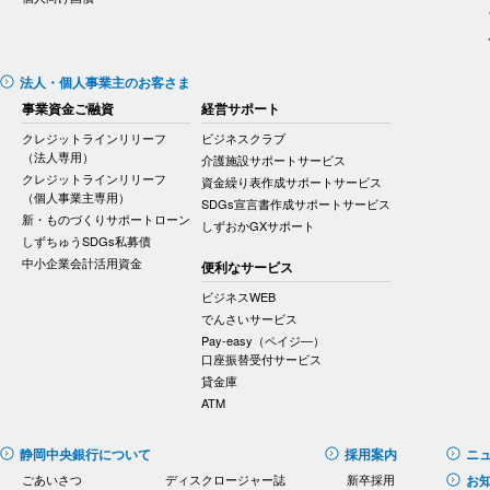
法人・個人事業主のお客さま
事業資金ご融資
経営サポート
クレジットラインリリーフ
ビジネスクラブ
（法人専用）
介護施設サポートサービス
クレジットラインリリーフ
資金繰り表作成サポートサービス
（個人事業主専用）
SDGs宣言書作成サポートサービス
新・ものづくりサポートローン
しずおかGXサポート
しずちゅうSDGs私募債
中小企業会計活用資金
便利なサービス
ビジネスWEB
でんさいサービス
Pay-easy（ペイジ―）
口座振替受付サービス
貸金庫
ATM
静岡中央銀行について
採用案内
ニ
ごあいさつ
ディスクロージャー誌
新卒採用
お