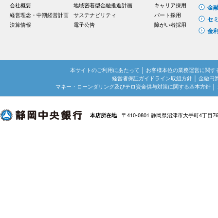
会社概要
地域密着型金融推進計画
キャリア採用
金
経営理念・中期経営計画
サステナビリティ
パート採用
セ
決算情報
電子公告
障がい者採用
金
本サイトのご利用にあたって
│
お客様本位の業務運営に関す
経営者保証ガイドライン取組方針
│
金融円
マネー・ローンダリング及びテロ資金供与対策に関する基本方針
│
〒410-0801 静岡県沼津市大手町4丁目7
本店所在地