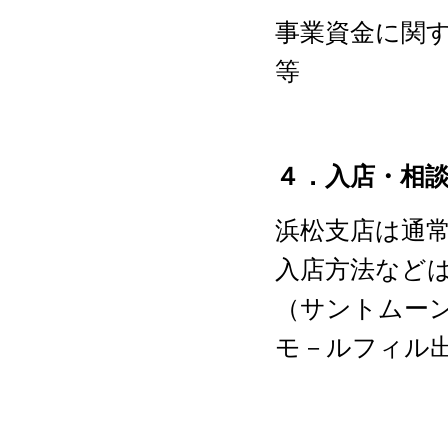
事業資金に関
等
４．入店・相
浜松支店は通
入店方法など
（サントムー
モ－ルフィル