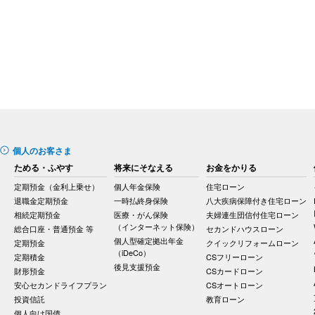
個人のお客さま
ためる・ふやす
将来にそなえる
お金をかりる
定期預金（金利上乗せ）
個人年金保険
住宅ローン
退職金定期預金
一時払終身保険
八大疾病保障付き住宅ローン
相続定期預金
医療・がん保険
夫婦連生団信付住宅ローン
（インターネット保険）
総合口座・普通預金 等
セカンドハウスローン
個人型確定拠出年金
定期預金
クイックリフォームローン
（iDeCo）
定期積金
CSフリーローン
後見支援預金
財形預金
CSカードローン
安心セカンドライフプラン
CSオートローン
投資信託
教育ローン
個人向け国債