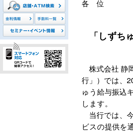
各 位
「しずち
株式会社 静
行」）では、2
ゅう給与振込
します。
当行では、今
ビスの提供を