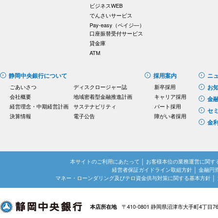
ビジネスWEB
でんさいサービス
Pay-easy（ペイジ―）
口座振替受付サービス
貸金庫
ATM
静岡中央銀行について
採用案内
ニ
ごあいさつ
ディスクロージャー誌
新卒採用
お
会社概要
地域密着型金融推進計画
キャリア採用
金
経営理念・中期経営計画
サステナビリティ
パート採用
セ
決算情報
電子公告
障がい者採用
金
本サイトのご利用にあたって
│
お客様本位の業務運営に関す
経営者保証ガイドライン取組方針
│
金融円
マネー・ローンダリング及びテロ資金供与対策に関する基本方針
│
〒410-0801 静岡県沼津市大手町4丁目7
本店所在地