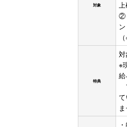
上
対象
②
ン
（
対
※
給
特典
プ
て
ま
・