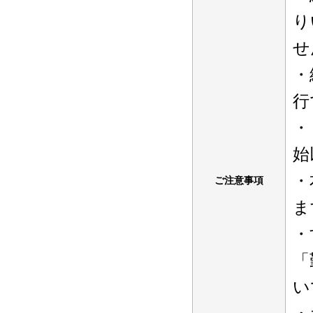
り
せ
・
行
・
始
・
ご注意事項
ま
・
「
い
・