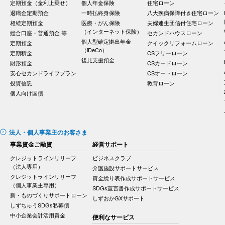
定期預金（金利上乗せ）
個人年金保険
住宅ローン
退職金定期預金
一時払終身保険
八大疾病保障付き住宅ローン
相続定期預金
医療・がん保険
夫婦連生団信付住宅ローン
（インターネット保険）
総合口座・普通預金 等
セカンドハウスローン
個人型確定拠出年金
定期預金
クイックリフォームローン
（iDeCo）
定期積金
CSフリーローン
後見支援預金
財形預金
CSカードローン
安心セカンドライフプラン
CSオートローン
投資信託
教育ローン
個人向け国債
法人・個人事業主のお客さま
事業資金ご融資
経営サポート
クレジットラインリリーフ
ビジネスクラブ
（法人専用）
介護施設サポートサービス
クレジットラインリリーフ
資金繰り表作成サポートサービス
（個人事業主専用）
SDGs宣言書作成サポートサービス
新・ものづくりサポートローン
しずおかGXサポート
しずちゅうSDGs私募債
中小企業会計活用資金
便利なサービス