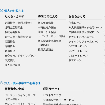
個人のお客さま
ためる・ふやす
将来にそなえる
お金をかりる
定期預金（金利上乗せ）
個人年金保険
住宅ローン
退職金定期預金
一時払終身保険
八大疾病保障付き住宅ローン
相続定期預金
医療・がん保険
夫婦連生団信付住宅ローン
（インターネット保険）
総合口座・普通預金 等
セカンドハウスローン
個人型確定拠出年金
定期預金
クイックリフォームローン
（iDeCo）
定期積金
CSフリーローン
後見支援預金
財形預金
CSカードローン
安心セカンドライフプラン
CSオートローン
投資信託
教育ローン
個人向け国債
法人・個人事業主のお客さま
事業資金ご融資
経営サポート
クレジットラインリリーフ
ビジネスクラブ
（法人専用）
介護施設サポートサービス
クレジットラインリリーフ
資金繰り表作成サポートサービス