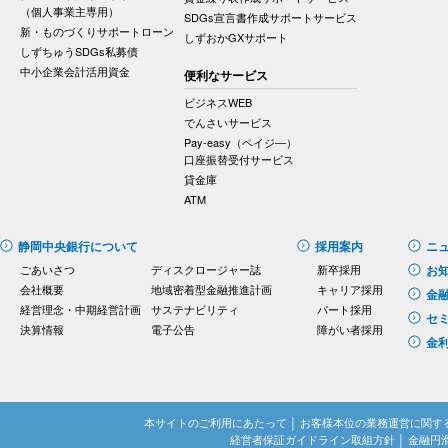
（個人事業主専用）
SDGs宣言書作成サポートサービス
新・ものづくりサポートローン
しずおかGXサポート
しずちゅうSDGs私募債
中小企業会計活用資金
便利なサービス
ビジネスWEB
でんさいサービス
Pay-easy（ペイジ―）
口座振替受付サービス
貸金庫
ATM
静岡中央銀行について
採用案内
ニ
ごあいさつ
ディスクロージャー誌
新卒採用
お
会社概要
地域密着型金融推進計画
キャリア採用
金
経営理念・中期経営計画
サステナビリティ
パート採用
セ
決算情報
電子公告
障がい者採用
金
本サイトのご利用にあたって
│
お客様本位の業務運営に関す
経営者保証ガイドライン取組方針
│
金融円