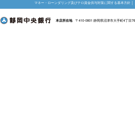
マネー・ローンダリング及びテロ資金供与対策に関する基本方針
│
〒410-0801 静岡県沼津市大手町4丁目7
本店所在地