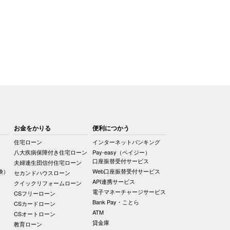
お金をかりる
便利につかう
住宅ローン
インターネットバンキング
八大疾病保障付き住宅ローン
Pay-easy（ペイジー）
口座振替受付サービス
夫婦連生団信付住宅ローン
険）
Web口座振替受付サービス
セカンドハウスローン
API連携サービス
クイックリフォームローン
電子マネーチャージサービス
CSフリーローン
Bank Pay・ことら
CSカードローン
ATM
CSオートローン
貸金庫
教育ローン