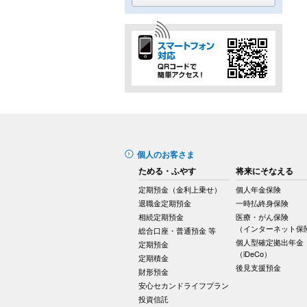
個人のお客さま
ためる・ふやす
将来にそなえる
定期預金（金利上乗せ）
個人年金保険
退職金定期預金
一時払終身保険
相続定期預金
医療・がん保険
（インターネット保
総合口座・普通預金 等
個人型確定拠出年金
定期預金
（iDeCo）
定期積金
後見支援預金
財形預金
安心セカンドライフプラン
投資信託