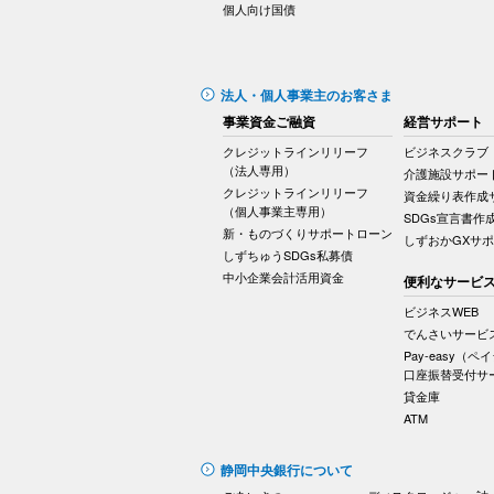
個人向け国債
法人・個人事業主のお客さま
事業資金ご融資
経営サポート
クレジットラインリリーフ
ビジネスクラブ
（法人専用）
介護施設サポー
クレジットラインリリーフ
資金繰り表作成
（個人事業主専用）
SDGs宣言書作
新・ものづくりサポートローン
しずおかGXサ
しずちゅうSDGs私募債
中小企業会計活用資金
便利なサービ
ビジネスWEB
でんさいサービ
Pay-easy（ペ
口座振替受付サ
貸金庫
ATM
静岡中央銀行について