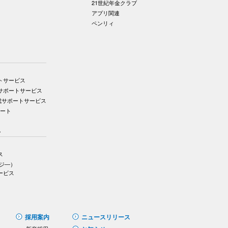
21世紀年金クラブ
アプリ関連
ペンリィ
トサービス
サポートサービス
成サポートサービス
ポート
ス
ス
イジ―）
ービス
採用案内
ニュースリリース