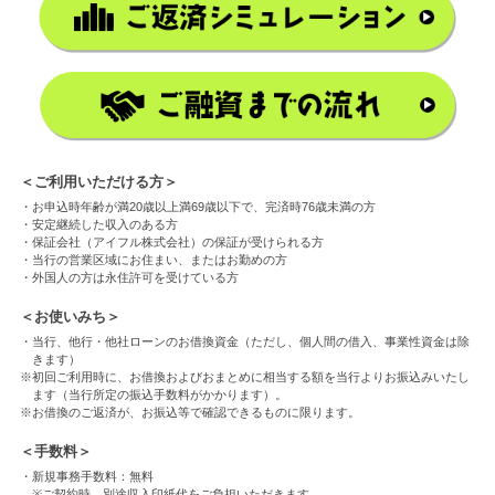
＜ご利用いただける方＞
・お申込時年齢が満20歳以上満69歳以下で、完済時76歳未満の方
・安定継続した収入のある方
・保証会社（アイフル株式会社）の保証が受けられる方
・当行の営業区域にお住まい、またはお勤めの方
・外国人の方は永住許可を受けている方
＜お使いみち＞
・当行、他行・他社ローンのお借換資金（ただし、個人間の借入、事業性資金は除
きます）
※初回ご利用時に、お借換およびおまとめに相当する額を当行よりお振込みいたし
ます（当行所定の振込手数料がかかります）。
※お借換のご返済が、お振込等で確認できるものに限ります。
＜手数料＞
・新規事務手数料：無料
※ご契約時、別途収入印紙代をご負担いただきます。