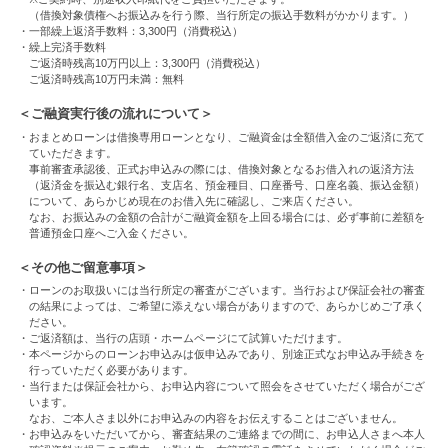
（借換対象債権へお振込みを行う際、当行所定の振込手数料がかかります。）
・一部繰上返済手数料：3,300円（消費税込）
・繰上完済手数料
ご返済時残高10万円以上：3,300円（消費税込）
ご返済時残高10万円未満：無料
＜ご融資実行後の流れについて＞
・おまとめローンは借換専用ローンとなり、ご融資金は全額借入金のご返済に充て
ていただきます。
事前審査承認後、正式お申込みの際には、借換対象となるお借入れの返済方法
（返済金を振込む銀行名、支店名、預金種目、口座番号、口座名義、振込金額）
について、あらかじめ現在のお借入先に確認し、ご来店ください。
なお、お振込みの金額の合計がご融資金額を上回る場合には、必ず事前に差額を
普通預金口座へご入金ください。
＜その他ご留意事項＞
・ローンのお取扱いには当行所定の審査がございます。当行および保証会社の審査
の結果によっては、ご希望に添えない場合がありますので、あらかじめご了承く
ださい。
・ご返済額は、当行の店頭・ホームページにて試算いただけます。
・本ページからのローンお申込みは仮申込みであり、別途正式なお申込み手続きを
行っていただく必要があります。
・当行または保証会社から、お申込内容について照会をさせていただく場合がござ
います。
なお、ご本人さま以外にお申込みの内容をお伝えすることはございません。
・お申込みをいただいてから、審査結果のご連絡までの間に、お申込人さまへ本人