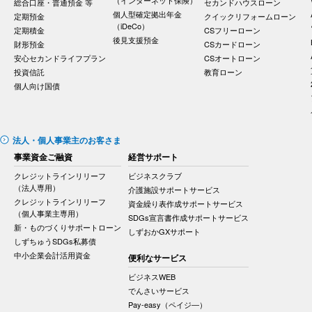
総合口座・普通預金 等
セカンドハウスローン
個人型確定拠出年金
定期預金
クイックリフォームローン
（iDeCo）
定期積金
CSフリーローン
後見支援預金
財形預金
CSカードローン
安心セカンドライフプラン
CSオートローン
投資信託
教育ローン
個人向け国債
法人・個人事業主のお客さま
事業資金ご融資
経営サポート
クレジットラインリリーフ
ビジネスクラブ
（法人専用）
介護施設サポートサービス
クレジットラインリリーフ
資金繰り表作成サポートサービス
（個人事業主専用）
SDGs宣言書作成サポートサービス
新・ものづくりサポートローン
しずおかGXサポート
しずちゅうSDGs私募債
中小企業会計活用資金
便利なサービス
ビジネスWEB
でんさいサービス
Pay-easy（ペイジ―）