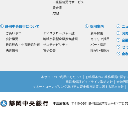
口座振替受付サービス
貸金庫
ATM
静岡中央銀行について
採用案内
ニ
ごあいさつ
ディスクロージャー誌
新卒採用
お
会社概要
地域密着型金融推進計画
キャリア採用
金
経営理念・中期経営計画
サステナビリティ
パート採用
セ
決算情報
電子公告
障がい者採用
金
本サイトのご利用にあたって
│
お客様本位の業務運営に関す
経営者保証ガイドライン取組方針
│
金融円
マネー・ローンダリング及びテロ資金供与対策に関する基本方針
│
〒410-0801 静岡県沼津市大手町4丁目7
本店所在地