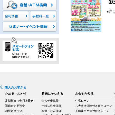
【販
※詳
個人のお客さま
ためる・ふやす
将来にそなえる
お金をかりる
定期預金（金利上乗せ）
個人年金保険
住宅ローン
退職金定期預金
一時払終身保険
八大疾病保障付き住宅ローン
相続定期預金
医療・がん保険
夫婦連生団信付住宅ローン
（インターネット保険）